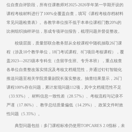
位自查自评阶段，所有任课教师对2025-2026学年第一学期开设的
课程考核材料进行了100%全覆盖自查，填写《课程考核存档材料
常见问题检查表》。各教学单位按不低于本单位课程门数20%的
比例组织抽样评估，形成专项评估报告，梳理问题并督促整改。
校级层面，质量部联合教务部从全校课程中随机抽取26门课
程（涉及10个教学单位，18门考试课程、8门项目考核课程），覆
盖2023—2025级本专科生（含留学生班、专升本班），重点核查
各单位自查整改落实情况及考核文档规范性，并通过钉钉智能化
推送问题至相关学院质量副院长落实整改。抽查结果显示，26门
课程100%存在问题，累计发现问题112项，其中文档规范性不足
（33.93%）、材料信息一致性差（28.57%）、考核流程与记录不
严谨（17.86%）、教学总结质量偏低（14.29%）、政策文件时效
性问题（5.35%）。
典型问题包括：多门课程标准仍使用TOPCARES 2.0指标，未