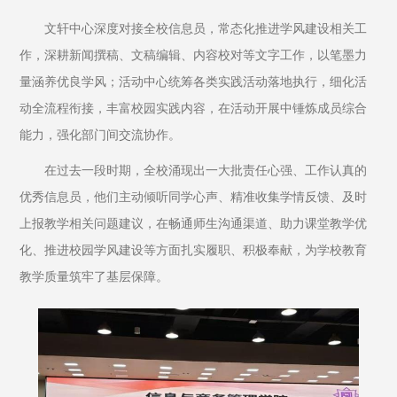
文轩中心深度对接全校信息员，常态化推进学风建设相关工
作，深耕新闻撰稿、文稿编辑、内容校对等文字工作，以笔墨力
量涵养优良学风；活动中心统筹各类实践活动落地执行，细化活
动全流程衔接，丰富校园实践内容，在活动开展中锤炼成员综合
能力，强化部门间交流协作。
在过去一段时期，全校涌现出一大批责任心强、工作认真的
优秀信息员，他们主动倾听同学心声、精准收集学情反馈、及时
上报教学相关问题建议，在畅通师生沟通渠道、助力课堂教学优
化、推进校园学风建设等方面扎实履职、积极奉献，为学校教育
教学质量筑牢了基层保障。